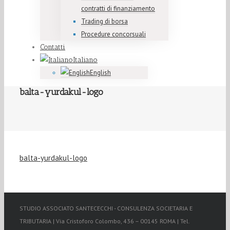
contratti di finanziamento
Trading di borsa
Procedure concorsuali
Contatti
Italiano
English
balta-yurdakul-logo
balta-yurdakul-logo
STUDIO ASSOCIATO SANTECECCHI - CONSULENZA SOCIETARIA E
TRIBUTARIA | Via Cristoforo Colombo, 436 – 00145 ROMA | Tel.