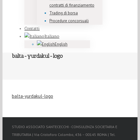
contratti di finanziamento
Trading di borsa
Procedure concorsuali
Contatti
Italiano
English
balta-yurdakul-logo
balta-yurdakul-logo
STUDIO ASSOCIATO SANTECECCHI - CONSULENZA SOCIETARIA E
TRIBUTARIA | Via Cristoforo Colombo, 436 – 00145 ROMA | Tel.