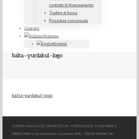
contratti di finanziamento
Trading di borsa
Procedure concorsuali
Contatti
Italiano
English
balta-yurdakul-logo
balta-yurdakul-logo
STUDIO ASSOCIATO SANTECECCHI - CONSULENZA SOCIETARIA E
TRIBUTARIA | Via Cristoforo Colombo, 436 – 00145 ROMA | Tel.