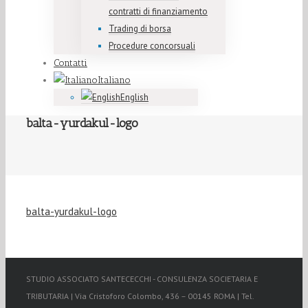
contratti di finanziamento
Trading di borsa
Procedure concorsuali
Contatti
Italiano
English
balta-yurdakul-logo
balta-yurdakul-logo
STUDIO ASSOCIATO SANTECECCHI - CONSULENZA SOCIETARIA E
TRIBUTARIA | Via Cristoforo Colombo, 436 – 00145 ROMA | Tel.