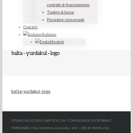
contratti di finanziamento
Trading di borsa
Procedure concorsuali
Contatti
Italiano
English
balta-yurdakul-logo
balta-yurdakul-logo
STUDIO ASSOCIATO SANTECECCHI - CONSULENZA SOCIETARIA E
TRIBUTARIA | Via Cristoforo Colombo, 436 – 00145 ROMA | Tel.