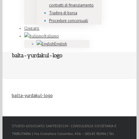
contratti di finanziamento
Trading di borsa
Procedure concorsuali
Contatti
Italiano
English
balta-yurdakul-logo
balta-yurdakul-logo
STUDIO ASSOCIATO SANTECECCHI - CONSULENZA SOCIETARIA E
TRIBUTARIA | Via Cristoforo Colombo, 436 – 00145 ROMA | Tel.