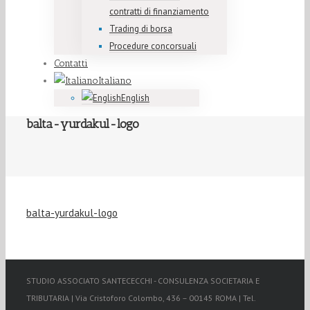
contratti di finanziamento
Trading di borsa
Procedure concorsuali
Contatti
Italiano
English
balta-yurdakul-logo
balta-yurdakul-logo
STUDIO ASSOCIATO SANTECECCHI - CONSULENZA SOCIETARIA E
TRIBUTARIA | Via Cristoforo Colombo, 436 – 00145 ROMA | Tel.