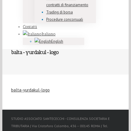
contratti di finanziamento
Trading di borsa
Procedure concorsuali
Contatti
Italiano
English
balta-yurdakul-logo
balta-yurdakul-logo
STUDIO ASSOCIATO SANTECECCHI - CONSULENZA SOCIETARIA E
TRIBUTARIA | Via Cristoforo Colombo, 436 – 00145 ROMA | Tel.