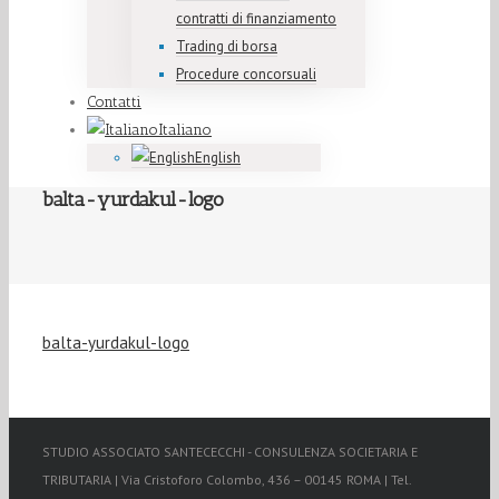
contratti di finanziamento
Trading di borsa
Procedure concorsuali
Contatti
Italiano
English
balta-yurdakul-logo
balta-yurdakul-logo
STUDIO ASSOCIATO SANTECECCHI - CONSULENZA SOCIETARIA E
TRIBUTARIA | Via Cristoforo Colombo, 436 – 00145 ROMA | Tel.