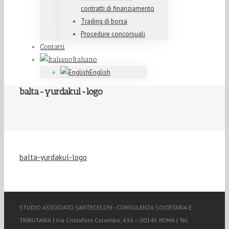
contratti di finanziamento
Trading di borsa
Procedure concorsuali
Contatti
Italiano
English
balta-yurdakul-logo
balta-yurdakul-logo
STUDIO ASSOCIATO SANTECECCHI - CONSULENZA SOCIETARIA E
TRIBUTARIA | Via Cristoforo Colombo, 436 – 00145 ROMA | Tel.