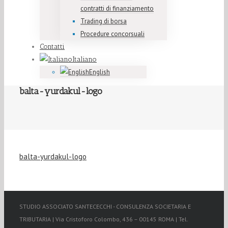
contratti di finanziamento
Trading di borsa
Procedure concorsuali
Contatti
Italiano
English
balta-yurdakul-logo
balta-yurdakul-logo
STUDIO ASSOCIATO SANTECECCHI - CONSULENZA SOCIETARIA E
TRIBUTARIA | Via Cristoforo Colombo, 436 – 00145 ROMA | Tel.