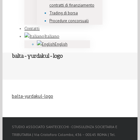
contratti di finanziamento
Trading di borsa
Procedure concorsuali
Contatti
Italiano
English
balta-yurdakul-logo
balta-yurdakul-logo
STUDIO ASSOCIATO SANTECECCHI - CONSULENZA SOCIETARIA E
TRIBUTARIA | Via Cristoforo Colombo, 436 – 00145 ROMA | Tel.