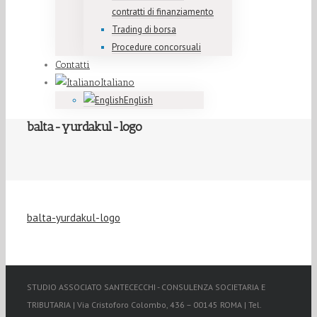
contratti di finanziamento
Trading di borsa
Procedure concorsuali
Contatti
Italiano
English
balta-yurdakul-logo
balta-yurdakul-logo
STUDIO ASSOCIATO SANTECECCHI - CONSULENZA SOCIETARIA E
TRIBUTARIA | Via Cristoforo Colombo, 436 – 00145 ROMA | Tel.