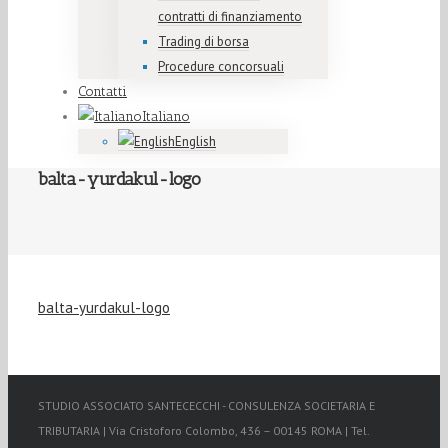
contratti di finanziamento
Trading di borsa
Procedure concorsuali
Contatti
Italiano
English
balta-yurdakul-logo
balta-yurdakul-logo
STUDIO ASSOCIATO SANTECECCHI - CONSULENZA SOCIETARIA E
TRIBUTARIA | Via Cristoforo Colombo, 436 – 00145 ROMA | Tel.