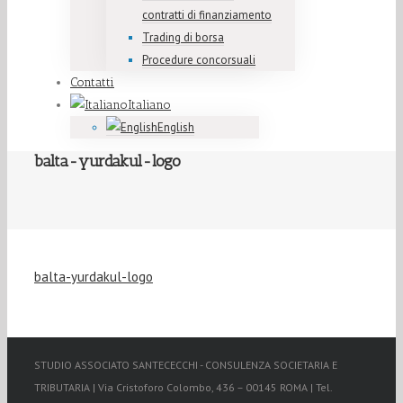
contratti di finanziamento
Trading di borsa
Procedure concorsuali
Contatti
Italiano
English
balta-yurdakul-logo
balta-yurdakul-logo
STUDIO ASSOCIATO SANTECECCHI - CONSULENZA SOCIETARIA E
TRIBUTARIA | Via Cristoforo Colombo, 436 – 00145 ROMA | Tel.