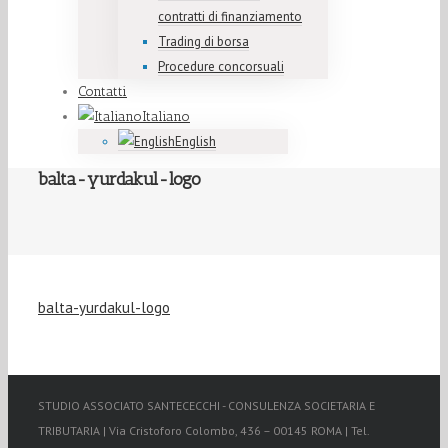
contratti di finanziamento
Trading di borsa
Procedure concorsuali
Contatti
Italiano
English
balta-yurdakul-logo
balta-yurdakul-logo
STUDIO ASSOCIATO SANTECECCHI - CONSULENZA SOCIETARIA E
TRIBUTARIA | Via Cristoforo Colombo, 436 – 00145 ROMA | Tel.