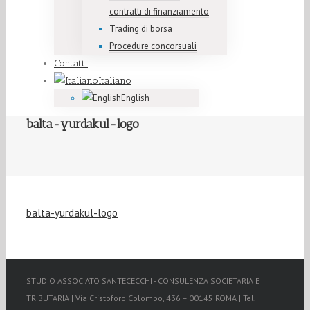
contratti di finanziamento
Trading di borsa
Procedure concorsuali
Contatti
Italiano
English
balta-yurdakul-logo
balta-yurdakul-logo
STUDIO ASSOCIATO SANTECECCHI - CONSULENZA SOCIETARIA E
TRIBUTARIA | Via Cristoforo Colombo, 436 – 00145 ROMA | Tel.