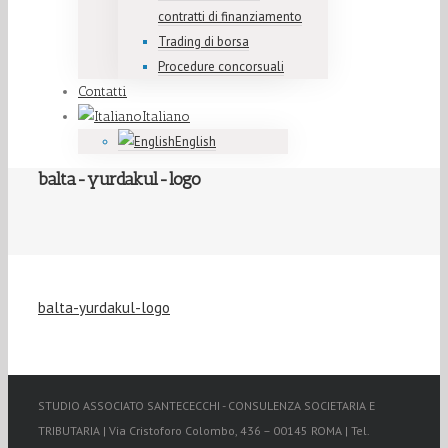
contratti di finanziamento
Trading di borsa
Procedure concorsuali
Contatti
Italiano
English
balta-yurdakul-logo
balta-yurdakul-logo
STUDIO ASSOCIATO SANTECECCHI - CONSULENZA SOCIETARIA E
TRIBUTARIA | Via Cristoforo Colombo, 436 – 00145 ROMA | Tel.