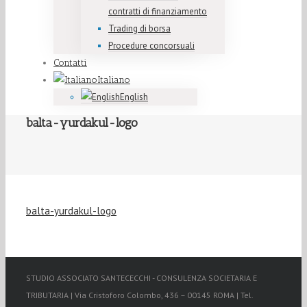
contratti di finanziamento
Trading di borsa
Procedure concorsuali
Contatti
Italiano
English
balta-yurdakul-logo
balta-yurdakul-logo
STUDIO ASSOCIATO SANTECECCHI - CONSULENZA SOCIETARIA E
TRIBUTARIA | Via Cristoforo Colombo, 436 – 00145 ROMA | Tel.