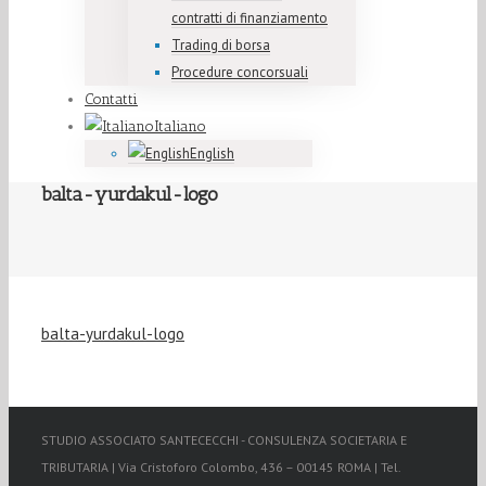
contratti di finanziamento
Trading di borsa
Procedure concorsuali
Contatti
Italiano
English
balta-yurdakul-logo
balta-yurdakul-logo
STUDIO ASSOCIATO SANTECECCHI - CONSULENZA SOCIETARIA E
TRIBUTARIA | Via Cristoforo Colombo, 436 – 00145 ROMA | Tel.