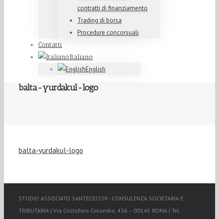
contratti di finanziamento
Trading di borsa
Procedure concorsuali
Contatti
Italiano
English
balta-yurdakul-logo
balta-yurdakul-logo
STUDIO ASSOCIATO SANTECECCHI - CONSULENZA SOCIETARIA E
TRIBUTARIA | Via Cristoforo Colombo, 436 – 00145 ROMA | Tel.