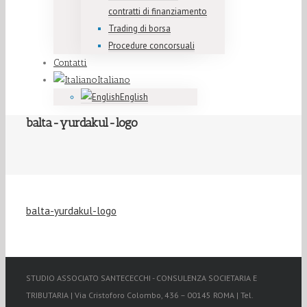
contratti di finanziamento
Trading di borsa
Procedure concorsuali
Contatti
Italiano
English
balta-yurdakul-logo
balta-yurdakul-logo
STUDIO ASSOCIATO SANTECECCHI - CONSULENZA SOCIETARIA E
TRIBUTARIA | Via Cristoforo Colombo, 436 – 00145 ROMA | Tel.