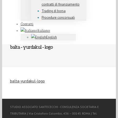
contratti di finanziamento
Trading di borsa
Procedure concorsuali
Contatti
Italiano
English
balta-yurdakul-logo
balta-yurdakul-logo
STUDIO ASSOCIATO SANTECECCHI - CONSULENZA SOCIETARIA E
TRIBUTARIA | Via Cristoforo Colombo, 436 – 00145 ROMA | Tel.