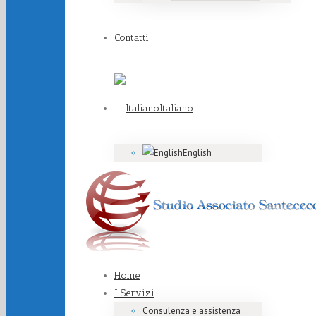
Contatti
Italiano
English
Home
I Servizi
Consulenza e assistenza