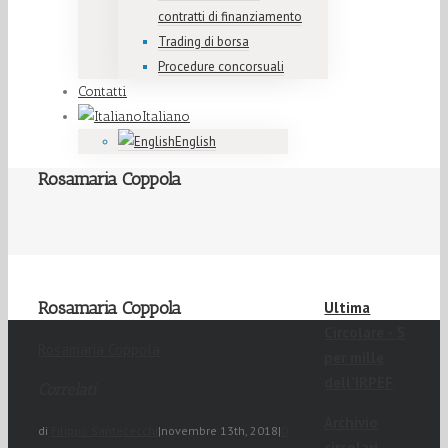
contratti di finanziamento
Trading di borsa
Procedure concorsuali
Contatti
Italiano
English
Rosamaria Coppola
Rosamaria Coppola
Ultima
Circolare - 5
Rosamaria Coppola
per mille
dell'IRPEF
Correlati
Archivio
di
Filippo Santececchi
|
novembre 13th, 2018
|
0
circolari