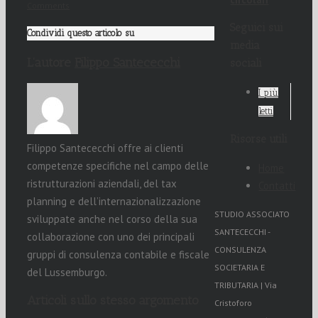
Comments
Seguici sui
Condividi questo articolo su
media
L’autore
Filippo Santececchi
sociali
I più
letti
Risorse utili
Filippo Santececchi offre ai clienti
competenze specifiche nel campo delle
Home
ristrutturazioni aziendali, del tax
Contatti
planning e dell’internazionalizzazione
STUDIO ASSOCIATO
sviluppate anche nel corso della sua
SANTECECCHI -
collaborazione con uno dei principali
CONSULENZA
gruppi di consulenza contabile e fiscale
SOCIETARIA E
del Lussemburgo.
TRIBUTARIA | Via
Articoli sullo stesso argomento
Cristoforo