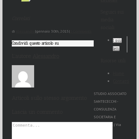
Seguici sui
Correlati
media
sociali
di
Alessandro
|
gennaio 30th, 2015
|
0 Comments
I più
Condividi questo articolo su
letti
L’autore
Alessandro
Risorse utili
Home
Contatti
STUDIO ASSOCIATO
Articoli sullo stesso argomento
SANTECECCHI -
CONSULENZA
Lascia un commento
SOCIETARIA E
TRIBUTARIA | Via
Cristoforo